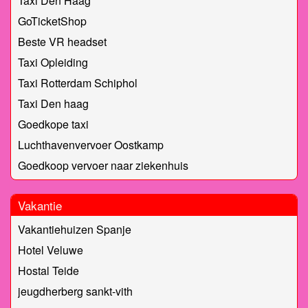
Taxi Den Haag
GoTicketShop
Beste VR headset
Taxi Opleiding
Taxi Rotterdam Schiphol
Taxi Den haag
Goedkope taxi
Luchthavenvervoer Oostkamp
Goedkoop vervoer naar ziekenhuis
Vakantie
Vakantiehuizen Spanje
Hotel Veluwe
Hostal Teide
jeugdherberg sankt-vith