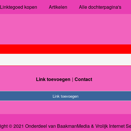
Linktegoed kopen
Artikelen
Alle dochterpagina's
Link toevoegen
Contact
Link toevoegen
ight © 2021 Onderdeel van
BaakmanMedia
&
Vrolijk Internet S