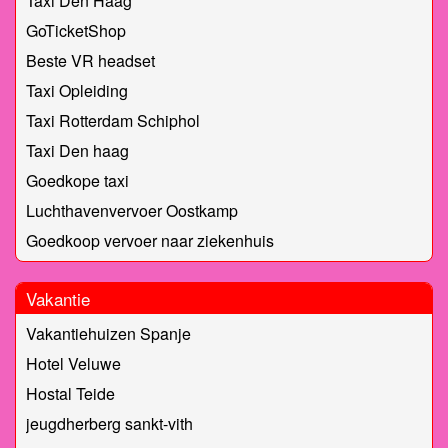
Taxi Den Haag
GoTicketShop
Beste VR headset
Taxi Opleiding
Taxi Rotterdam Schiphol
Taxi Den haag
Goedkope taxi
Luchthavenvervoer Oostkamp
Goedkoop vervoer naar ziekenhuis
Vakantie
Vakantiehuizen Spanje
Hotel Veluwe
Hostal Teide
jeugdherberg sankt-vith